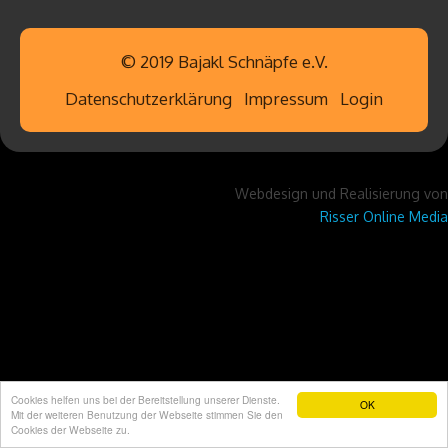
© 2019 Bajakl Schnäpfe e.V.
Datenschutzerklärung
Impressum
Login
Webdesign und Realisierung von
Risser Online Media
Cookies helfen uns bei der Bereitstellung unserer Dienste.
OK
Mit der weiteren Benutzung der Webseite stimmen Sie den
Cookies der Webseite zu.