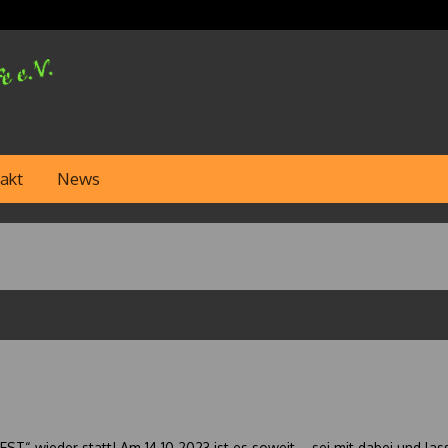
akt
News
ST“ wieder statt! Am 14.10.2023 ist es soweit – sei mit dabei und l